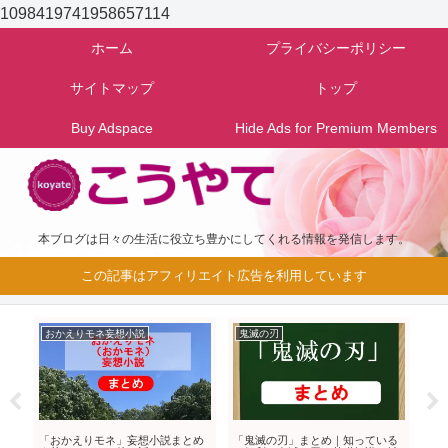
1098419741958657114
ホーム
プライバシーポリシー
サイトマップ
トップ
Buy Adspace
Hide Ads for Premium Members
本ブログは日々の生活に役立ち豊かにしてくれる情報を発信します。
この記事はアフィリエイト広告を利用しています
おかえりモネ妄想小説
鬼滅の刃
グ
当
「おかえりモネ」妄想小説まとめ
「鬼滅の刃」まとめ｜知っている
南