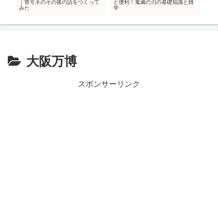
え
｜菅モネのその後の話をつくって
と便利！鬼滅の刃の基礎知識と雑
に
みた
学
ま
大阪万博
スポンサーリンク