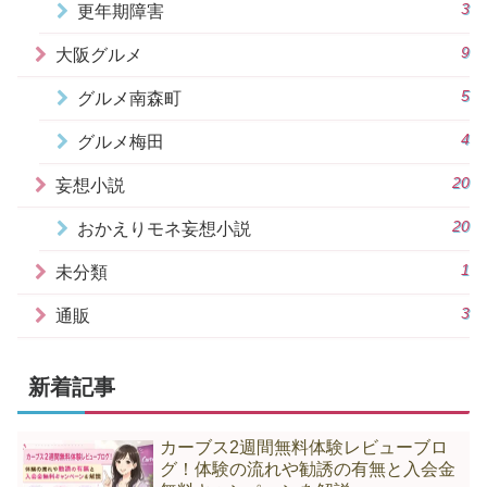
3
更年期障害
9
大阪グルメ
5
グルメ南森町
4
グルメ梅田
20
妄想小説
20
おかえりモネ妄想小説
1
未分類
3
通販
新着記事
カーブス2週間無料体験レビューブロ
グ！体験の流れや勧誘の有無と入会金