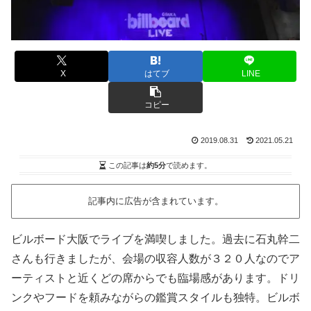
X
はてブ
LINE
コピー
2019.08.31
2021.05.21
この記事は
約5分
で読めます。
記事内に広告が含まれています。
ビルボード大阪でライブを満喫しました。過去に石丸幹二
さんも行きましたが、会場の収容人数が３２０人なのでア
ーティストと近くどの席からでも臨場感があります。ドリ
ンクやフードを頼みながらの鑑賞スタイルも独特。ビルボ