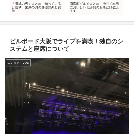
め
「鬼滅の刃」まとめ｜知っている
南森町グルメまとめ：地元で本当
「
て
と便利！鬼滅の刃の基礎知識と雑
においしいと評判のお店だけ教え
｜
学
ます
み
ビルボード大阪でライブを満喫！独自のシ
ステムと座席について
エンタメ・VOD