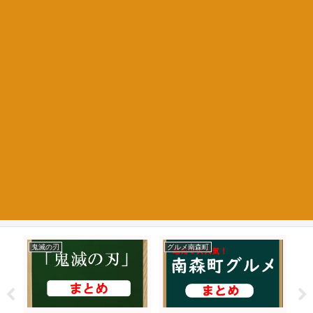
鬼滅の刃
グルメ南森町
お