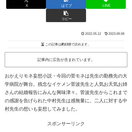
X
はてブ
LINE
コピー
2022.05.12
2023.08.08
この記事は
約13分
で読めます。
記事内に広告が含まれています。
おかえりモネ妄想小説・今回の菅モネは先生の勤務先の大
学病院が舞台。残念なイケメン菅波先生と人気お天気お姉
さんの結婚報告にみんな興味津々。菅波先生からこれまで
の感謝を告げられた中村先生は感無量に。二人に対する中
村先生の想いも妄想してみました。
スポンサーリンク