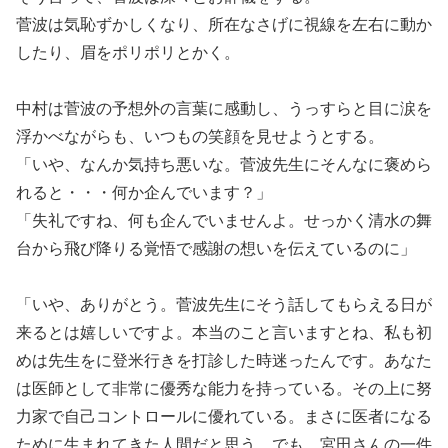
菅波は気恥ずかしくなり、所在なさげに視線を左右に動か
したり、眉をポリポリとかく。
中村は菅波の予想外の言葉に感動し、うっすらと目に涙を
浮かべながらも、いつもの笑顔を見せようとする。
「いや、なんか気持ち悪いな。菅波先生にそんなに褒めら
れると・・・何か企んでいます？」
「失礼ですね、何も企んでいませんよ。せっかく清水の舞
台から飛び降りる覚悟で感謝の想いを伝えているのに」
「いや、ありがとう。菅波先生にそう話してもらえる日が
来るとは嬉しいですよ。本当のこと言いますとね、私も初
めは先生をに登米行きを打診した時迷ったんです。あなた
は医師として非常に優秀な能力を持っている。その上に努
力家で自己コントロールに優れている。まさに医者になる
ために生まれてきた人間だと思う。でも、宮田さんの一件