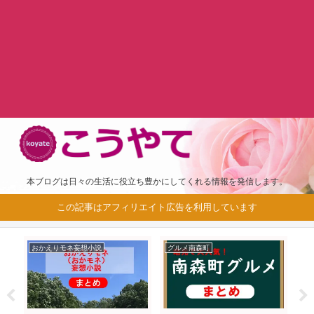
本ブログは日々の生活に役立ち豊かにしてくれる情報を発信します。
この記事はアフィリエイト広告を利用しています
おかえりモネ妄想小説
グルメ南森町
鬼