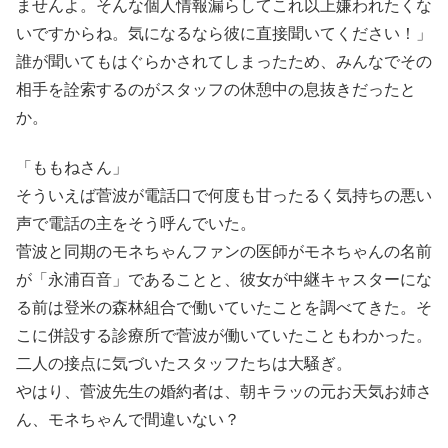
ませんよ。そんな個人情報漏らしてこれ以上嫌われたくな
いですからね。気になるなら彼に直接聞いてください！」
誰が聞いてもはぐらかされてしまったため、みんなでその
相手を詮索するのがスタッフの休憩中の息抜きだったと
か。
「ももねさん」
そういえば菅波が電話口で何度も甘ったるく気持ちの悪い
声で電話の主をそう呼んでいた。
菅波と同期のモネちゃんファンの医師がモネちゃんの名前
が「永浦百音」であることと、彼女が中継キャスターにな
る前は登米の森林組合で働いていたことを調べてきた。そ
こに併設する診療所で菅波が働いていたこともわかった。
二人の接点に気づいたスタッフたちは大騒ぎ。
やはり、菅波先生の婚約者は、朝キラッの元お天気お姉さ
ん、モネちゃんで間違いない？