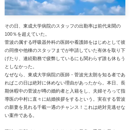
その日、東成大学病院のスタッフの出勤率は前代未聞の
100％を超えていた。
菅波の属する呼吸器外科の医師や看護師をはじめとして彼
の同僚や他棟のスタッフまでが申請していた有休を取り下
げたり、連続勤務で疲弊しているにも関わらず誰も休もう
としなかった。
なぜなら、東成大学病院の医師・菅波光太朗を知る者であ
ればこの日は絶対に休めない理由があったから。本日、長
期休暇中の菅波が噂の婚約者と入籍をし、夫婦そろって指
導医の中村に直々に結婚挨拶をするという。実在する菅波
の新妻を見れる千載一遇のチャンス！これは絶対見逃せな
い案件である。