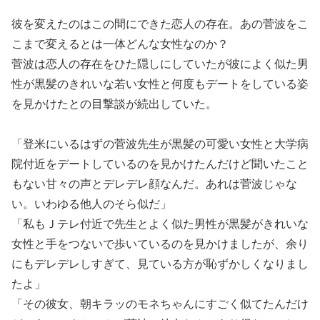
彼を変えたのはこの間にできた恋人の存在。あの菅波をこ
こまで変えるとは一体どんな女性なのか？
菅波は恋人の存在をひた隠しにしていたが彼によく似た男
性が黒髪のきれいな若い女性と何度もデートをしている姿
を見かけたとの目撃談が続出していた。
「登米にいるはずの菅波先生が黒髪の可愛い女性と大学病
院付近をデートしているのを見かけたんだけど聞いたこと
もない甘々の声とデレデレ顔なんだ。あれは菅波じゃな
い。いわゆる他人のそら似だ」
「私もＪテレ付近で先生とよく似た男性が黒髪がきれいな
女性と手をつないで歩いているのを見かけましたが、余り
にもデレデレしすぎて、見ている方が恥ずかしくなりまし
たよ」
「その彼女、朝キラッのモネちゃんにすごく似てたんだけ