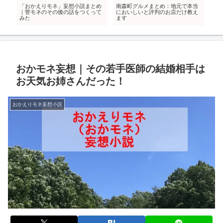
る
「おかえりモネ」妄想小説まとめ
南森町グルメまとめ：地元で本当
「
雑
｜菅モネのその後の話をつくって
においしいと評判のお店だけ教え
と
みた
ます
学
おかモネ妄想｜その若手医師の結婚相手は
お天気お姉さんだった！
おかえりモネ妄想小説