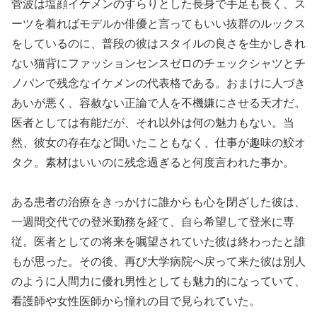
菅波は塩顔イケメンのすらりとした長身で手足も長く、ス
ーツを着ればモデルか俳優と言ってもいい抜群のルックス
をしているのに、普段の彼はスタイルの良さを生かしきれ
ない猫背にファッションセンスゼロのチェックシャツとチ
ノパンで残念なイケメンの代表格である。おまけに人づき
あいが悪く、容赦ない正論で人を不機嫌にさせる天才だ。
医者としては有能だが、それ以外は何の魅力もない。当
然、彼女の存在など聞いたこともなく、仕事が趣味の鮫オ
タク。素材はいいのに残念過ぎると何度言われた事か。
ある患者の治療をきっかけに誰からも心を閉ざした彼は、
一週間交代での登米勤務を経て、自ら希望して登米に専
従。医者としての将来を嘱望されていた彼は終わったと誰
もが思った。その後、再び大学病院へ戻って来た彼は別人
のように人間力に優れ男性としても魅力的になっていて、
看護師や女性医師から憧れの目で見られていた。