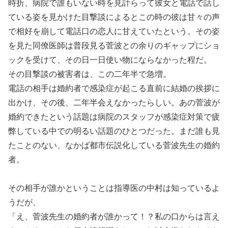
時折、病院で誰もいない時を見計らって彼女と電話で話し
ている姿を見かけた目撃談によるとこの時の彼は甘々の声
で相好を崩して電話口の恋人に甘えていたという。その姿
を見た同僚医師は普段見る菅波との余りのギャップにショ
ックを受けて、その日一日使い物にならなかった程だ。
その目撃談の被害者は、この二年半で急増。
電話の相手は婚約者で感染症が起こる直前に結婚の挨拶に
出かけ、その後、二年半会えなかったらしい。あの菅波が
婚約できたという話題は病院のスタッフが感染症対策で疲
弊している中での明るい話題のひとつだった。まだ誰も見
たことのない、なかば都市伝説化している菅波先生の婚約
者。
その相手が誰かということは指導医の中村は知っているよ
うだが、
「え、菅波先生の婚約者が誰かって！？私の口からは言え