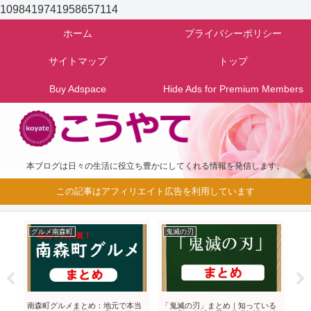
1098419741958657114
ホーム
プライバシーポリシー
サイトマップ
トップ
Buy Adspace
Hide Ads for Premium Members
本ブログは日々の生活に役立ち豊かにしてくれる情報を発信します。
この記事はアフィリエイト広告を利用しています
グルメ南森町
鬼滅の刃
お
め
南森町グルメまとめ：地元で本当
「鬼滅の刃」まとめ｜知っている
「