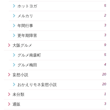
5
ホットヨガ
2
メルカリ
3
年間行事
3
更年期障害
9
大阪グルメ
5
グルメ南森町
4
グルメ梅田
20
妄想小説
20
おかえりモネ妄想小説
1
未分類
3
通販