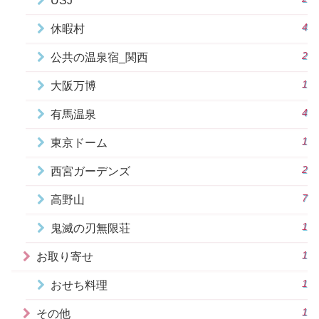
USJ
4
休暇村
2
公共の温泉宿_関西
1
大阪万博
4
有馬温泉
1
東京ドーム
2
西宮ガーデンズ
7
高野山
1
鬼滅の刃無限荘
1
お取り寄せ
1
おせち料理
1
その他