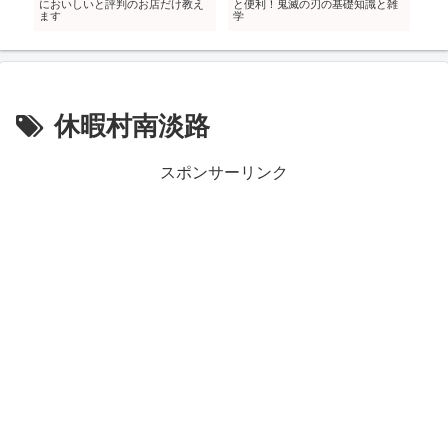
て
においしいと評判のお店だけ教え
と便利！鬼滅の刃の基礎知識と雑
｜
ます
学
み
休暇村南淡路
スポンサーリンク